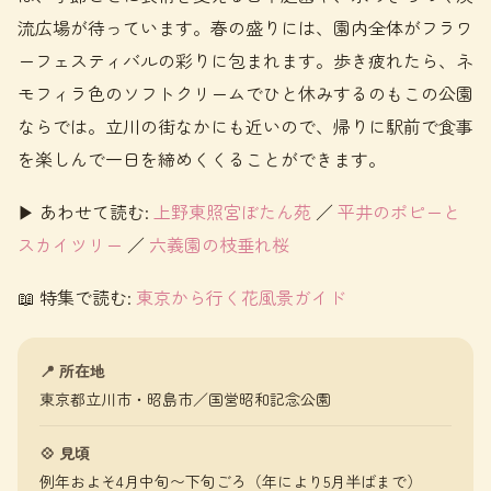
流広場が待っています。春の盛りには、園内全体がフラワ
ーフェスティバルの彩りに包まれます。歩き疲れたら、ネ
モフィラ色のソフトクリームでひと休みするのもこの公園
ならでは。立川の街なかにも近いので、帰りに駅前で食事
を楽しんで一日を締めくくることができます。
▶ あわせて読む:
上野東照宮ぼたん苑
／
平井のポピーと
スカイツリー
／
六義園の枝垂れ桜
📖 特集で読む:
東京から行く花風景ガイド
📍 所在地
東京都立川市・昭島市／国営昭和記念公園
💠 見頃
例年およそ4月中旬〜下旬ごろ（年により5月半ばまで）