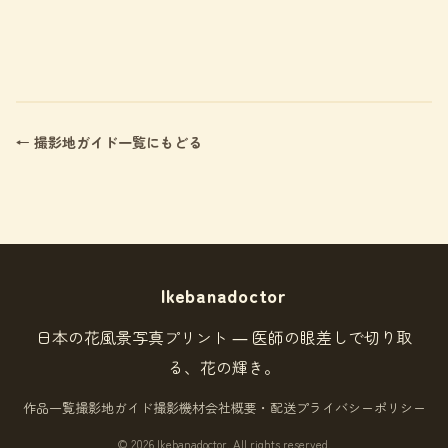
← 撮影地ガイド一覧にもどる
Ikebanadoctor
日本の花風景写真プリント ― 医師の眼差しで切り取
る、花の輝き。
作品一覧
撮影地ガイド
撮影機材
会社概要・配送
プライバシーポリシー
© 2026 Ikebanadoctor. All rights reserved.