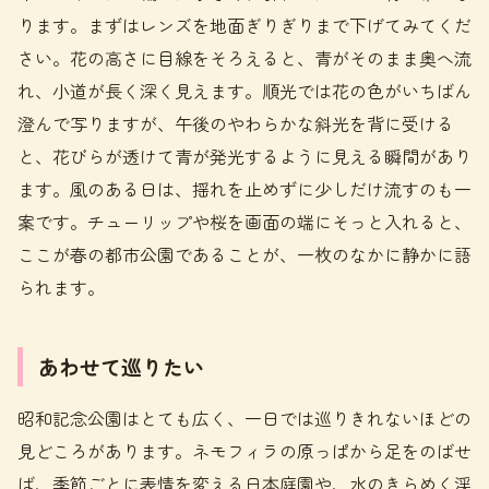
ります。まずはレンズを地面ぎりぎりまで下げてみてくだ
さい。花の高さに目線をそろえると、青がそのまま奥へ流
れ、小道が長く深く見えます。順光では花の色がいちばん
澄んで写りますが、午後のやわらかな斜光を背に受ける
と、花びらが透けて青が発光するように見える瞬間があり
ます。風のある日は、揺れを止めずに少しだけ流すのも一
案です。チューリップや桜を画面の端にそっと入れると、
ここが春の都市公園であることが、一枚のなかに静かに語
られます。
あわせて巡りたい
昭和記念公園はとても広く、一日では巡りきれないほどの
見どころがあります。ネモフィラの原っぱから足をのばせ
ば、季節ごとに表情を変える日本庭園や、水のきらめく渓