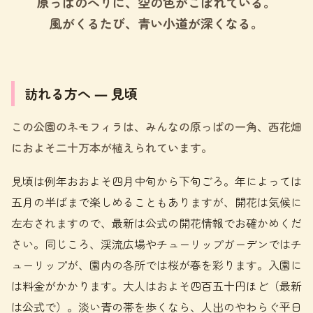
原っぱのへりに、空の色がこぼれている。
風がくるたび、青い小道が深くなる。
訪れる方へ ― 見頃
この公園のネモフィラは、みんなの原っぱの一角、西花畑
におよそ二十万本が植えられています。
見頃は例年おおよそ四月中旬から下旬ごろ。年によっては
五月の半ばまで楽しめることもありますが、開花は気候に
左右されますので、最新は公式の開花情報でお確かめくだ
さい。同じころ、渓流広場やチューリップガーデンではチ
ューリップが、園内の各所では桜が春を彩ります。入園に
は料金がかかります。大人はおよそ四百五十円ほど（最新
は公式で）。淡い青の帯を歩くなら、人出のやわらぐ平日