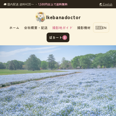
🚚 国内配送 送料¥220〜 ・
1,500円以上で送料無料
🌏 English
Ikebanadoctor
ホーム
会社概要・配送
撮影地ガイド
撮影機材
🇺🇸
EN
🛒
カート
0