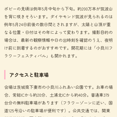
ポピーの見頃は例年5月中旬から下旬。約200万本が筑波山
を背に咲きそろいます。ダイヤモンド筑波が見られるのは
例年5月24日前後の数日間とされますが、太陽と山頂が重
なる位置・日付はその年によって変わります。撮影目的の
場合は、最新の観察情報や日の出時刻を確認のうえ、夜明
け前に到着するのがおすすめです。開花期には「小貝川フ
ラワーフェスティバル」も開かれます。
アクセスと駐車場
会場は茨城県下妻市の小貝川ふれあい公園です。お車の場
合、常総ICから約20分、土浦北ICから約40分。普通車379
台分の無料駐車場があります（フラワーゾーンに近い、国
道125号沿いの駐車場が便利です）。公共交通では、関東