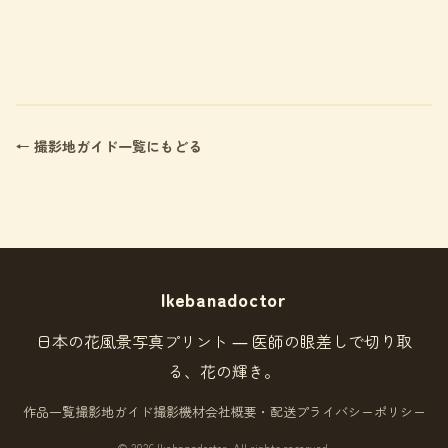
← 撮影地ガイド一覧にもどる
Ikebanadoctor
日本の花風景写真プリント ― 医師の眼差しで切り取
る、花の輝き。
作品一覧
撮影地ガイド
撮影機材
会社概要・配送
プライバシーポリシー
© 2026 Ikebanadoctor. All rights reserved.