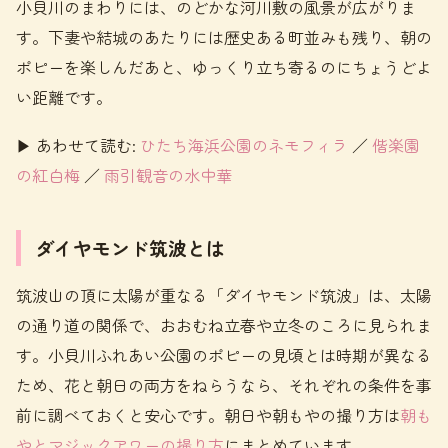
小貝川のまわりには、のどかな河川敷の風景が広がりま
す。下妻や結城のあたりには歴史ある町並みも残り、朝の
ポピーを楽しんだあと、ゆっくり立ち寄るのにちょうどよ
い距離です。
▶ あわせて読む:
ひたち海浜公園のネモフィラ
／
偕楽園
の紅白梅
／
雨引観音の水中華
ダイヤモンド筑波とは
筑波山の頂に太陽が重なる「ダイヤモンド筑波」は、太陽
の通り道の関係で、おおむね立春や立冬のころに見られま
す。小貝川ふれあい公園のポピーの見頃とは時期が異なる
ため、花と朝日の両方をねらうなら、それぞれの条件を事
前に調べておくと安心です。朝日や朝もやの撮り方は
朝も
やとマジックアワーの撮り方
にまとめています。