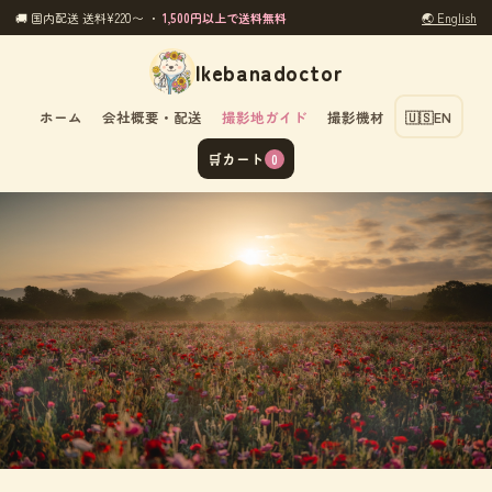
🚚 国内配送 送料¥220〜 ・
1,500円以上で送料無料
🌏 English
Ikebanadoctor
ホーム
会社概要・配送
撮影地ガイド
撮影機材
🇺🇸
EN
🛒
カート
0