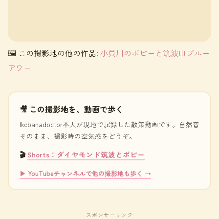
🖼 この撮影地の他の作品:
小貝川のポピーと筑波山ブルー
アワー
🎥 この撮影地を、動画で歩く
Ikebanadoctor本人が現地で記録した散策動画です。自然音
そのまま、撮影時の空気感をどうぞ。
🎬
Shorts：ダイヤモンド筑波とポピー
▶ YouTubeチャンネルで他の撮影地も歩く →
スポンサーリンク