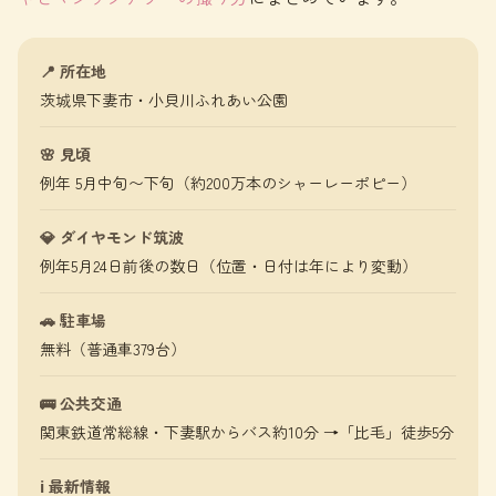
📍 所在地
茨城県下妻市・小貝川ふれあい公園
🌸 見頃
例年 5月中旬〜下旬（約200万本のシャーレーポピー）
💎 ダイヤモンド筑波
例年5月24日前後の数日（位置・日付は年により変動）
🚗 駐車場
無料（普通車379台）
🚌 公共交通
関東鉄道常総線・下妻駅からバス約10分 →「比毛」徒歩5分
ℹ️ 最新情報