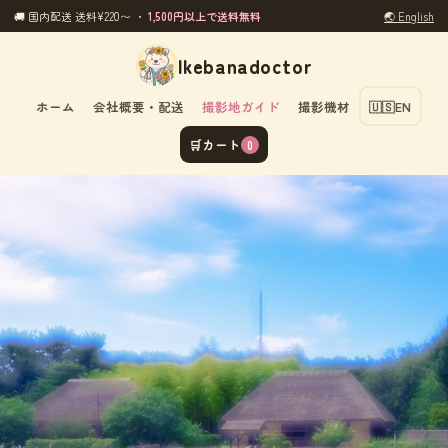
🚚 国内配送 送料¥220〜 ・
1,500円以上で送料無料
🌏 English
Ikebanadoctor
ホーム
会社概要・配送
撮影地ガイド
撮影機材
🇺🇸
EN
🛒
カート
0