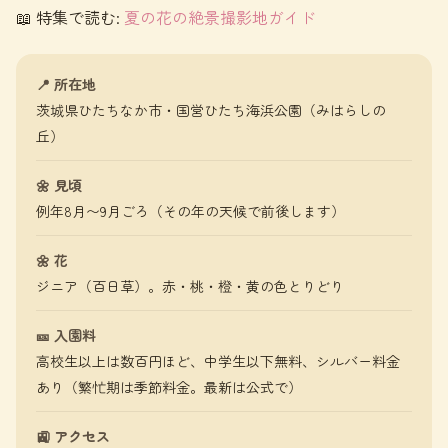
📖 特集で読む:
夏の花の絶景撮影地ガイド
📍 所在地
茨城県ひたちなか市・国営ひたち海浜公園（みはらしの
丘）
🌼 見頃
例年8月〜9月ごろ（その年の天候で前後します）
🌼 花
ジニア（百日草）。赤・桃・橙・黄の色とりどり
🎫 入園料
高校生以上は数百円ほど、中学生以下無料、シルバー料金
あり（繁忙期は季節料金。最新は公式で）
🚉 アクセス