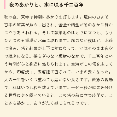
夜のあかりと、水に映る千二百年
秋の夜、東寺は特別にあかりを灯します。境内のおよそ二
百本の紅葉が照らし出され、金堂や講堂が闇のなかに静か
に立ちあらわれる。そして瓢箪池のほとりに立つと、もう
ひとつの五重塔が水面に現れます。風のない夜ほど、水鏡
は澄み、塔と紅葉が上下に対になって、池はそのまま夜空
の続きになる。揺らぎのない反射のなかで、千二百年とい
う時間がふと身近に感じられます。空海がこの塔を志して
から、四度焼け、五度建て直されて、いまの姿になった。
人の一生をいくつ重ねても届かない長さです。救急の現場
で、私はいつも秒を数えています。一分一秒が結果を分け
る世界に身を置いていると、この塔の前に立つ時間が、こ
とさら静かに、ありがたく感じられるのです。