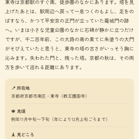
東寺は京都駅のすぐ南、徒歩圏のなかにあります。塔を見
上げたあとは、駅周辺へ戻って一息つくのもよし、足をの
ばすなら、かつて平安京の正門が立っていた羅城門の跡
へ。いまは小さな児童公園のなかに石碑が静かに立つだけ
ですが、千二百年前、この大路の南の果てに朱塗りの大門
がそびえていたと思うと、東寺の塔の古さがいっそう胸に
沁みます。失われた門と、残った塔。京都の秋は、その両
方を歩いて巡れる距離にあります。
📍 所在地
京都府京都市南区・東寺（教王護国寺）
🍁 見頃
例年11月中旬〜下旬（年により12月上旬ごろまで）
🗼 見どころ