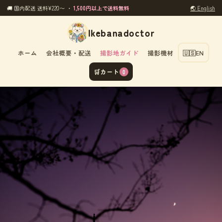
🚚 国内配送 送料¥220〜 ・
1,500円以上で送料無料
🌏 English
Ikebanadoctor
ホーム
会社概要・配送
撮影地ガイド
撮影機材
🇺🇸
EN
🛒
カート
0