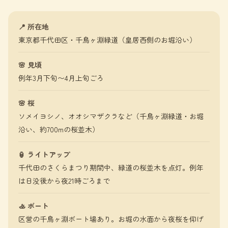
📍 所在地
東京都千代田区・千鳥ヶ淵緑道（皇居西側のお堀沿い）
🌸 見頃
例年3月下旬〜4月上旬ごろ
🌸 桜
ソメイヨシノ、オオシマザクラなど（千鳥ヶ淵緑道・お堀
沿い、約700mの桜並木）
🏮 ライトアップ
千代田のさくらまつり期間中、緑道の桜並木を点灯。例年
は日没後から夜21時ごろまで
🚣 ボート
区営の千鳥ヶ淵ボート場あり。お堀の水面から夜桜を仰げ