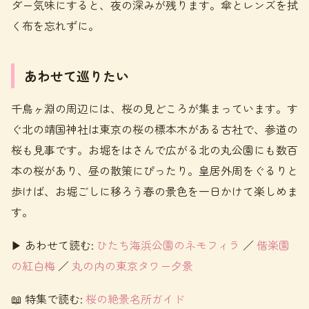
ダー気味にすると、夜の深みが残ります。傘とレンズを拭
く布を忘れずに。
あわせて巡りたい
千鳥ヶ淵の周辺には、桜の見どころが集まっています。す
ぐ北の靖国神社は東京の桜の標本木がある古社で、参道の
桜も見事です。お堀をはさんで広がる北の丸公園にも数百
本の桜があり、昼の散策にぴったり。皇居外周をぐるりと
歩けば、お堀ごしに移ろう春の景色を一日かけて楽しめま
す。
▶ あわせて読む:
ひたち海浜公園のネモフィラ
／
偕楽園
の紅白梅
／
丸の内の東京タワー夕景
📖 特集で読む:
桜の絶景名所ガイド