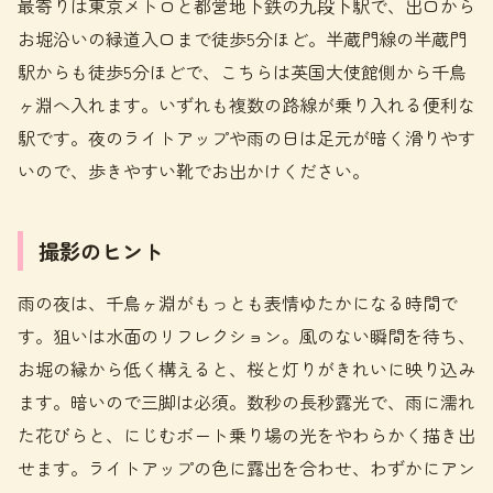
最寄りは東京メトロと都営地下鉄の九段下駅で、出口から
お堀沿いの緑道入口まで徒歩5分ほど。半蔵門線の半蔵門
駅からも徒歩5分ほどで、こちらは英国大使館側から千鳥
ヶ淵へ入れます。いずれも複数の路線が乗り入れる便利な
駅です。夜のライトアップや雨の日は足元が暗く滑りやす
いので、歩きやすい靴でお出かけください。
撮影のヒント
雨の夜は、千鳥ヶ淵がもっとも表情ゆたかになる時間で
す。狙いは水面のリフレクション。風のない瞬間を待ち、
お堀の縁から低く構えると、桜と灯りがきれいに映り込み
ます。暗いので三脚は必須。数秒の長秒露光で、雨に濡れ
た花びらと、にじむボート乗り場の光をやわらかく描き出
せます。ライトアップの色に露出を合わせ、わずかにアン