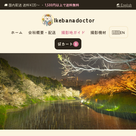
🚚 国内配送 送料¥220〜 ・
1,500円以上で送料無料
🌏 English
Ikebanadoctor
ホーム
会社概要・配送
撮影地ガイド
撮影機材
🇺🇸
EN
🛒
カート
0